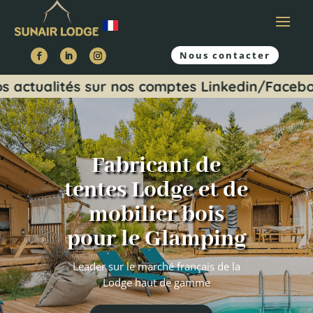
Nous contacter
ités sur nos comptes Linkedin/Facebook et re
Fabricant de
tentes Lodge et de
mobilier bois
pour le Glamping
Leader sur le marché français de la
Lodge haut de gamme